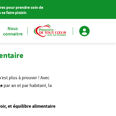
res pour prendre soin de
se faire plaisir.
Nous
connaitre
Primevère soutient Agir pour le Cœur des Femmes
mentaire
est plus à prouver ! Avec
ge
par an et par habitant, la
rroir, et équilibre alimentaire