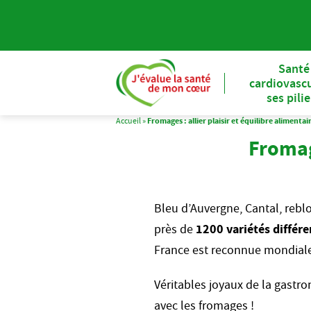
Santé
cardiovascu
ses pili
Accueil
»
Fromages : allier plaisir et équilibre alimentai
Fromage
Bleu d’Auvergne, Cantal, rebl
près de
1200 variétés différe
France est reconnue mondialem
Véritables joyaux de la gast
avec les fromages !