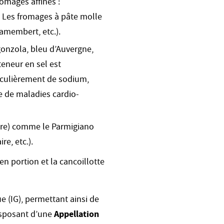
omages affinés :
e. Les fromages à pâte molle
camembert, etc.).
onzola, bleu d’Auvergne,
eneur en sel est
iculièrement de sodium,
ue de maladies cardio-
dure) comme le Parmigiano
e, etc.).
en portion et la cancoillotte
 (IG), permettant ainsi de
disposant d’une
Appellation