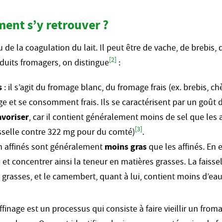
ent s’y retrouver ?
 de la coagulation du lait. Il peut être de vache, de brebis
[2]
duits fromagers, on distingue
:
s
: il s’agit du fromage blanc, du fromage frais (ex. brebis, ch
nage et se consomment frais. Ils se caractérisent par un goût
avoriser
, car il contient généralement moins de sel que les
[3]
sselle contre 322 mg pour du comté)
.
n affinés sont généralement
moins gras
que les affinés. En e
u
et concentrer ainsi la teneur en matières grasses. La faisse
 grasses, et le camembert, quant à lui, contient moins d’eau 
’affinage est un processus qui consiste à faire vieillir un fr