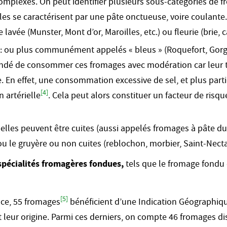
mplexes. On peut identifier plusieurs sous-catégories de fr
lles se caractérisent par une pâte onctueuse, voire coulant
 lavée (Munster, Mont d’or, Maroilles, etc.) ou fleurie (brie, 
: ou plus communément appelés « bleus » (Roquefort, Gorg
mandé de consommer ces fromages avec modération car leur t
 En effet, une consommation excessive de sel, et plus part
[4]
 artérielle
. Cela peut alors constituer un facteur de risq
: elles peuvent être cuites (aussi appelés fromages à pâte 
u le gruyère ou non cuites (reblochon, morbier, Saint-Nectair
spécialités fromagères fondues,
tels que le fromage fondu 
[5]
nce, 55 fromages
bénéficient d’une Indication Géographique
et leur origine. Parmi ces derniers, on compte 46 fromages 