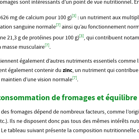
omages sont intéressants d’un point de vue nutritionnel. En e
[3]
626 mg de calcium pour 100 g)
: un nutriment aux multiple
[7]
ation sanguine normale
ainsi qu’au fonctionnement norm
[3]
e 21,3 g de protéines pour 100 g)
, qui contribuent nota
[7]
la masse musculaire
.
ontiennent également d’autres nutriments essentiels comme 
vent également contenir du
zinc
, un nutriment qui contribu
[7]
 maintien d’une vision normale
.
consommation de fromages et équilibre 
 des fromages dépend de nombreux facteurs, comme l’origin
 etc.). Ils ne disposent donc pas tous des mêmes intérêts nut
 Le tableau suivant présente la composition nutritionnelle