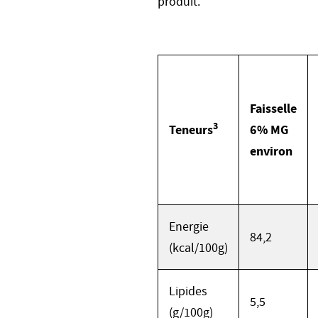
produit.
Faisselle
3
Teneurs
6% MG
environ
Energie
84,2
(kcal/100g)
Lipides
5,5
(g/100g)