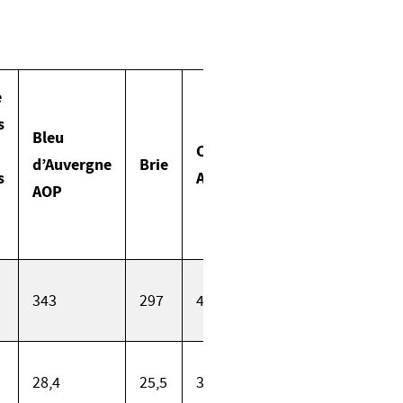
e
s
Bleu
Comté
d’Auvergne
Brie
s
AOP
AOP
343
297
418
28,4
25,5
34,6