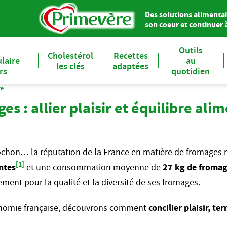
Des solutions alimentai
son coeur et continuer à 
Outils
Cholestérol
Recettes
laire
au
les clés
adaptées
ers
quotidien
re
s : allier plaisir et équilibre ali
ochon… la réputation de la France en matière de fromages n’
[1]
ntes
et une consommation moyenne de
27 kg de froma
ent pour la qualité et la diversité de ses fromages.
ronomie française, découvrons comment
concilier plaisir, te