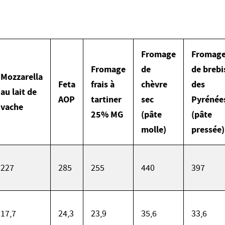
Fromage
Fromag
Fromage
de
de brebi
Mozzarella
Feta
frais à
chèvre
des
au lait de
AOP
tartiner
sec
Pyrénée
vache
25% MG
(pâte
(pâte
molle)
pressée)
227
285
255
440
397
17,7
24,3
23,9
35,6
33,6