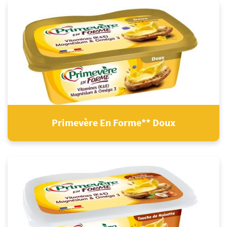
Primevère En Forme** Doux