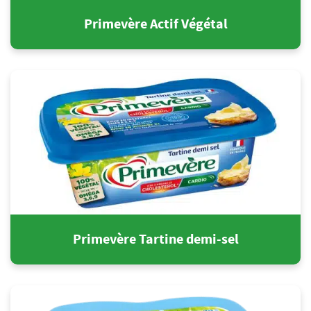
Primevère Actif Végétal
Primevère Tartine demi-sel