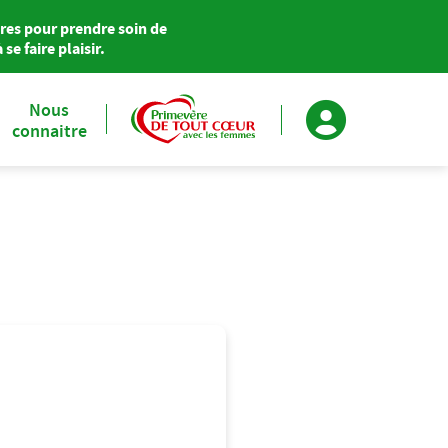
res pour prendre soin de
se faire plaisir.
Nous
connaitre
Primevère soutient Agir pour le Cœur des Femmes