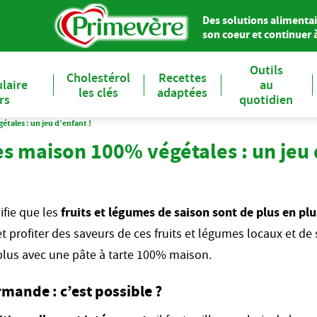
Des solutions alimentai
son coeur et continuer à 
Outils
Cholestérol
Recettes
laire
au
les clés
adaptées
ers
quotidien
tales : un jeu d’enfant !
s maison 100% végétales : un jeu 
ifie que les
fruits et légumes de saison sont de plus en pl
et profiter des saveurs de ces fruits et légumes locaux et de 
 plus avec une pâte à tarte 100% maison.
rmande : c’est possible ?