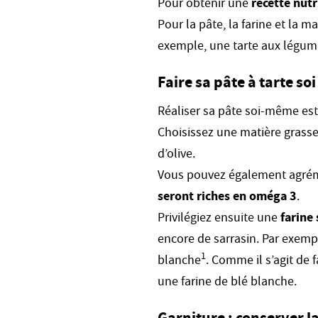
Pour obtenir une
recette nut
Pour la pâte, la farine et la m
exemple, une tarte aux légum
Faire sa pâte à tarte s
Réaliser sa pâte soi-même est
Choisissez une matière grasse
d’olive.
Vous pouvez également agréme
seront riches en oméga 3
.
Privilégiez ensuite une
farine
encore de sarrasin. Par exempl
1
blanche
. Comme il s’agit de
une farine de blé blanche.
Garniture : conserver l