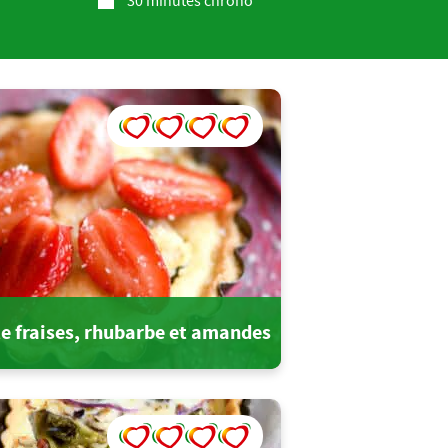
30 minutes chrono
te fraises, rhubarbe et amandes