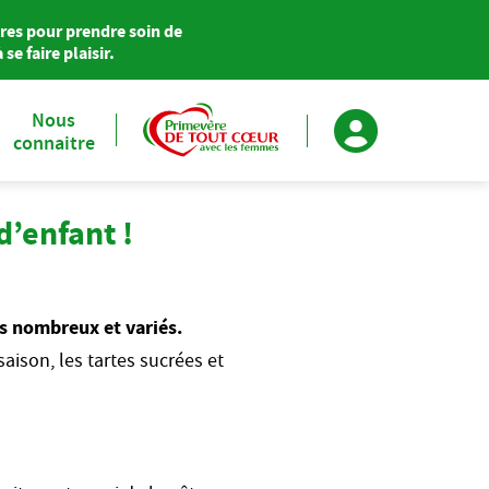
res pour prendre soin de
se faire plaisir.
Nous
connaitre
Primevère soutient Agir pour le Cœur des Femmes
d’enfant !
us nombreux et variés.
saison, les tartes sucrées et