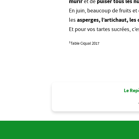
murir
et de
puiser tous les n
En juin, beaucoup de fruits e
les
asperges, l’artichaut, les
Et pour vos tartes sucrées, c’
1
Table Ciqual 2017
Le Repè