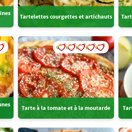
aines
Tartelettes courgettes et artichauts
Tart
aunes
Tarte à la tomate et à la moutarde
Tar