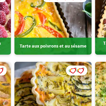
a
T
Tarte aux poivrons et au sésame