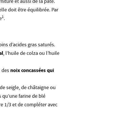
rniture et aussi de la pâte.
lle doit être équilibrée. Par
1
e
.
ins d’acides gras saturés.
al
, l’huile de colza ou l’huile
u des
noix concassées qui
de seigle, de châtaigne ou
s qu’une farine de blé
re 1/3 et de compléter avec