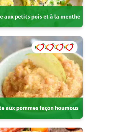
e aux petits pois et à la menthe
te aux pommes façon houmous