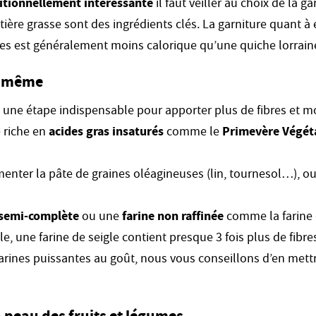
ritionnellement intéressante
il faut veiller au choix de la ga
atière grasse sont des ingrédients clés. La garniture quant à e
es est généralement moins calorique qu’une quiche lorrain
oi même
 une étape indispensable pour apporter plus de fibres et mo
 riche en
acides gras insaturés
comme le
Primevère Végét
nter la pâte de graines oléagineuses (lin, tournesol…), o
 semi-complète
ou une
farine non raffinée
comme la farine 
e, une farine de seigle contient presque 3 fois plus de fibre
 farines puissantes au goût, nous vous conseillons d’en mett
a peau des fruits et légumes