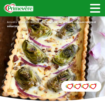
Accueil
»
Toutes les recettes
»
Plat
»
Tarte aux artichauts, oignons rouges et
noisettes