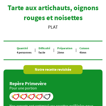
Tarte aux artichauts, oignons
rouges et noisettes
PLAT
Quantité
Difficulté
Préparation
Cuisson
4 personnes
facile
25mn
45mn
Notre recette revisitée
Repère Primevère
Pour une portion
Nos experts ont optimisé vos recettes préférées pour