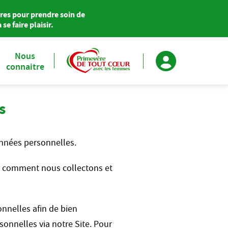
res pour prendre soin de
se faire plaisir.
Nous
connaitre
Primevère soutient Agir pour le Cœur des Femmes
s
onnées personnelles.
er comment nous collectons et
nelles afin de bien
onnelles via notre Site. Pour