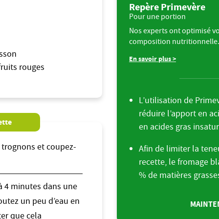
Repère Primevère
Pour une portion
Nos experts ont optimisé vo
composition nutritionnelle
isson
En savoir plus >
fruits rouges
L’utilisation de Prim
réduire l’apport en ac
ette
en acides gras insatu
 trognons et coupez-
Afin de limiter la ten
recette, le fromage b
% de matières grasse
 à 4 minutes dans une
joutez un peu d’eau en
MAINTEN
ter que cela