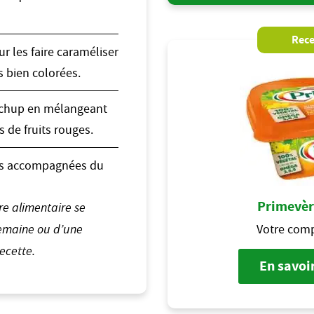
Rece
r les faire caraméliser
is bien colorées.
etchup en mélangeant
s de fruits rouges.
es accompagnées du
Primevèr
re alimentaire se
Votre comp
 semaine ou d’une
ecette.
En savoir