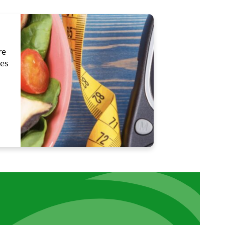
re
les