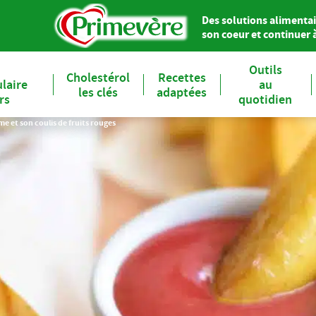
Des solutions alimentai
son coeur et continuer à 
Outils
Cholestérol
Recettes
laire
au
les clés
adaptées
ers
quotidien
e et son coulis de fruits rouges