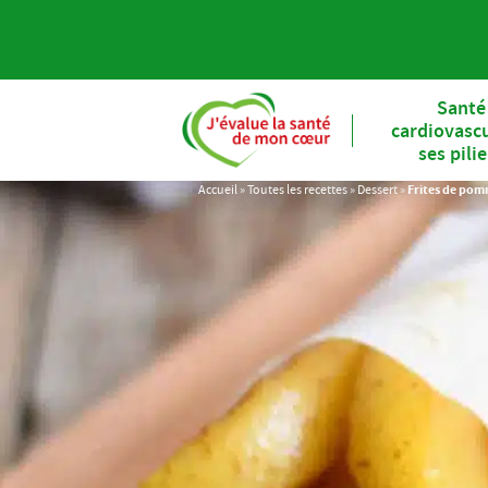
Santé
cardiovascu
ses pili
Accueil
»
Toutes les recettes
»
Dessert
»
Frites de pomm