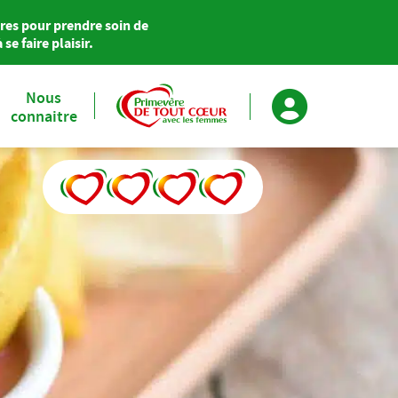
res pour prendre soin de
se faire plaisir.
Nous
connaitre
Primevère soutient Agir pour le Cœur des Femmes