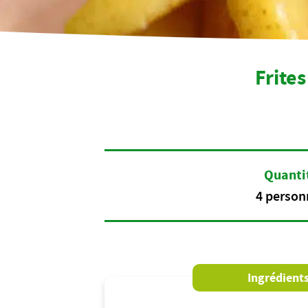
Frite
Quanti
4 person
Ingrédient