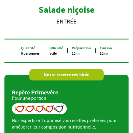
Salade niçoise
ENTRÉE
Quantité
Difficulté
Préparation
Cuisson
8 personnes
facile
10mn
10mn
Notre recette revisitée
Repère Primevère
Pour une portion
Nos experts ont optimisé vos recettes préférées pour
améliorer leur composition nutritionnelle.