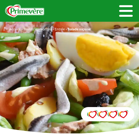
Accueil
»
Toutes les recettes
»
Entrée
»
Salade niçoise