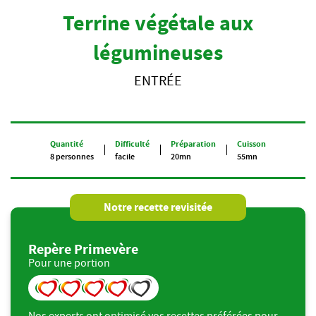
Terrine végétale aux
légumineuses
ENTRÉE
Quantité
Difficulté
Préparation
Cuisson
8 personnes
facile
20mn
55mn
Notre recette revisitée
Repère Primevère
Pour une portion
Nos experts ont optimisé vos recettes préférées pour