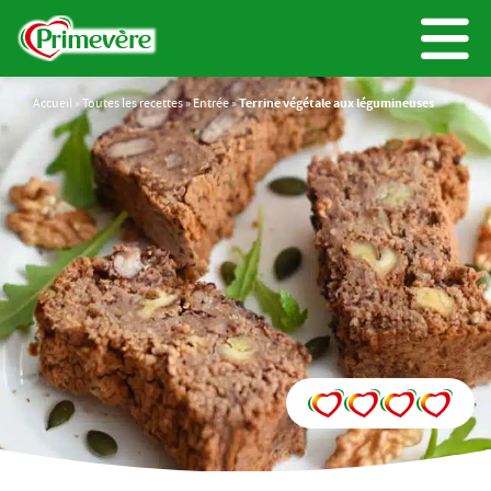
Accueil
»
Toutes les recettes
»
Entrée
»
Terrine végétale aux légumineuses