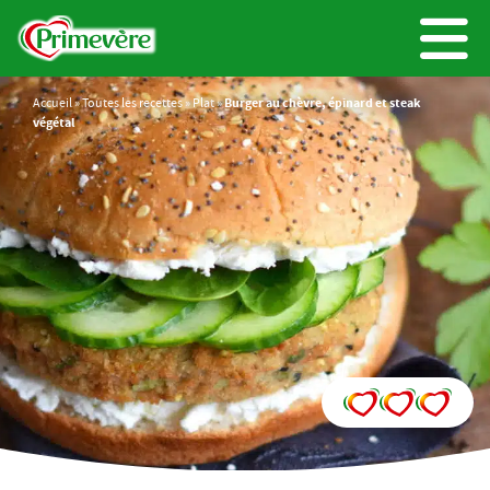
Accueil
»
Toutes les recettes
»
Plat
»
Burger au chèvre, épinard et steak
végétal