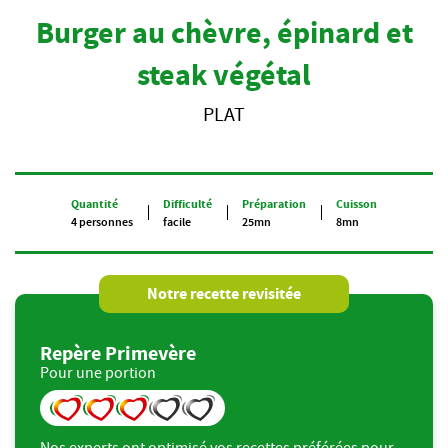
Burger au chèvre, épinard et
steak végétal
PLAT
Quantité
Difficulté
Préparation
Cuisson
4 personnes
facile
25mn
8mn
Notre recette revisitée
Repère Primevère
Pour une portion
Nos experts ont optimisé vos recettes préférées pour