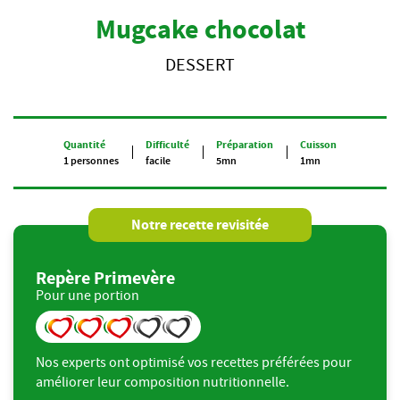
Mugcake chocolat
DESSERT
Quantité
Difficulté
Préparation
Cuisson
1 personnes
facile
5mn
1mn
Notre recette revisitée
Repère Primevère
Pour une portion
Nos experts ont optimisé vos recettes préférées pour
améliorer leur composition nutritionnelle.