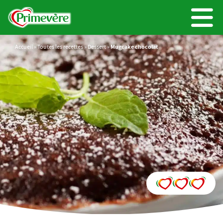
Accueil
»
Toutes les recettes
»
Dessert
»
Mugcake chocolat