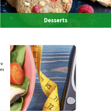
Desserts
re
les