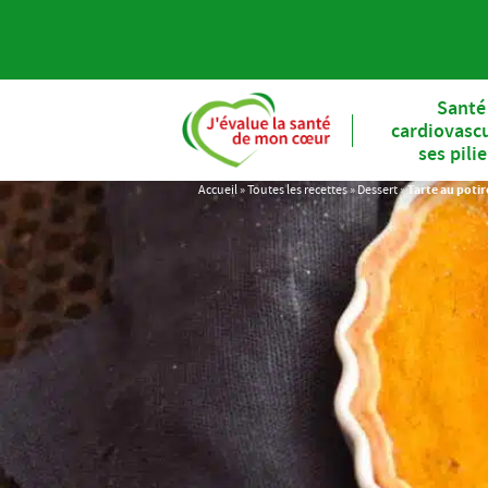
Santé
cardiovascu
ses pili
Accueil
»
Toutes les recettes
»
Dessert
»
Tarte au potir