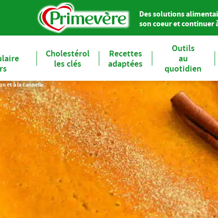
Des solutions alimentai
son coeur et continuer à 
Outils
Cholestérol
Recettes
laire
au
les clés
adaptées
ers
quotidien
on et à la cannelle