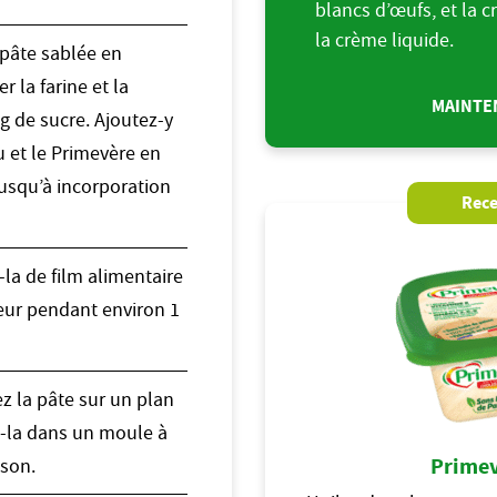
blancs d’œufs, et la c
la crème liquide.
pâte sablée en
 la farine et la
MAINTEN
 de sucre. Ajoutez-y
u et le Primevère en
jusqu’à incorporation
Rece
la de film alimentaire
teur pendant environ 1
lez la pâte sur un plan
ez-la dans un moule à
Primev
sson.