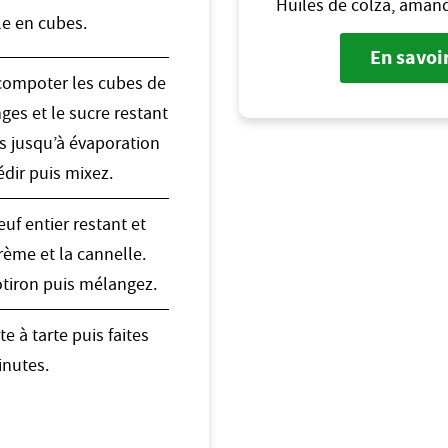
Huiles de colza, amand
le en cubes.
En savoir
 compoter les cubes de
ges et le sucre restant
s jusqu’à évaporation
édir puis mixez.
euf entier restant et
rème et la cannelle.
otiron puis mélangez.
e à tarte puis faites
inutes.