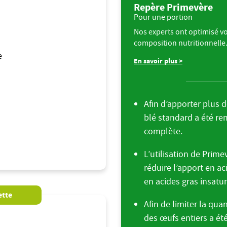
Repère Primevère
Pour une portion
Nos experts ont optimisé vo
composition nutritionnelle
e
En savoir plus >
Afin d’apporter plus de
blé standard a été re
complète.
L’utilisation de Prim
réduire l’apport en ac
en acides gras insatu
ette
Afin de limiter la qua
des œufs entiers a é