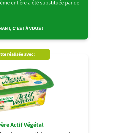
rème entière a été substituée par de
ANT, C'EST À VOUS !
tte réalisée avec :
ère Actif Végétal