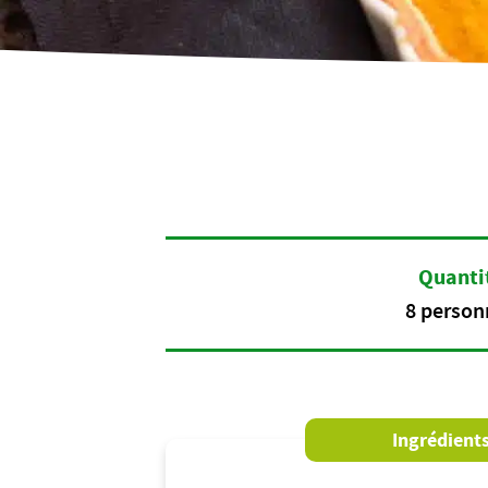
Quanti
8 person
Ingrédient