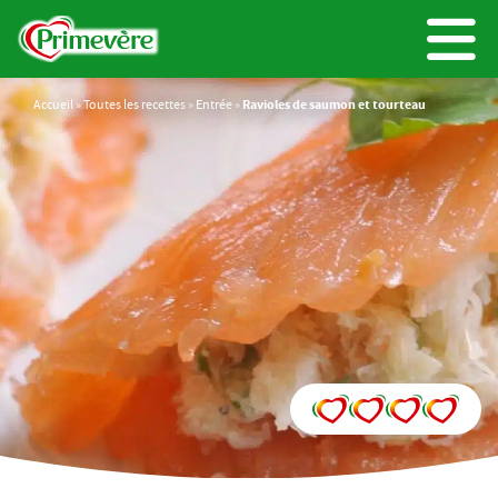
Accueil
»
Toutes les recettes
»
Entrée
»
Ravioles de saumon et tourteau