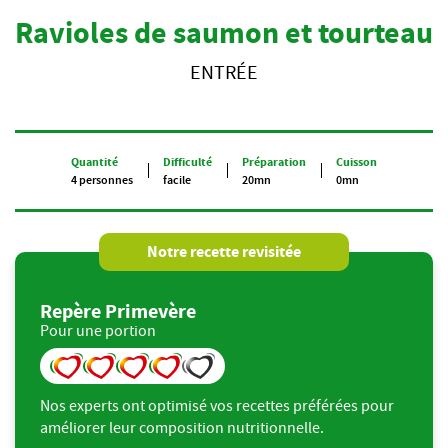
Ravioles de saumon et tourteau
ENTRÉE
Quantité
Difficulté
Préparation
Cuisson
4 personnes
facile
20mn
0mn
Notre recette revisitée
Repère Primevère
Pour une portion
Nos experts ont optimisé vos recettes préférées pour
améliorer leur composition nutritionnelle.