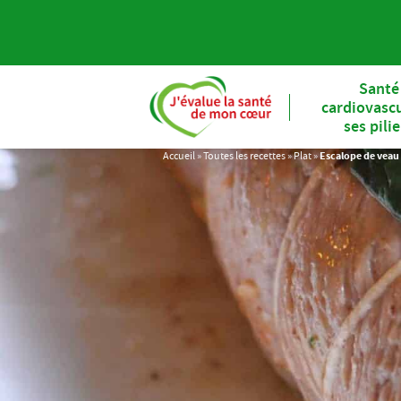
Santé
cardiovascu
ses pili
Accueil
»
Toutes les recettes
»
Plat
»
Escalope de veau 