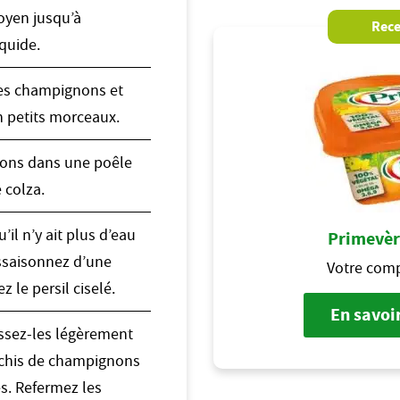
oyen jusqu’à
Rece
quide.
es champignons et
n petits morceaux.
nons dans une poêle
 colza.
u’il n’y ait plus d’eau
Primevèr
Assaisonnez d’une
Votre comp
z le persil ciselé.
En savoir
issez-les légèrement
achis de champignons
s. Refermez les