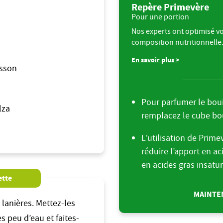
Repère Primevère
Pour une portion
Nos experts ont optimisé vo
composition nutritionnelle
En savoir plus >
isson
Pour parfumer le bouil
lza
remplacez le cube bou
L’utilisation de Prime
réduire l’apport en ac
en acides gras insatur
ette
MAINTEN
 lanières. Mettez-les
s peu d’eau et faites-