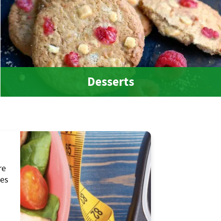
Desserts
re
les