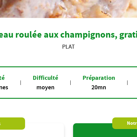
eau roulée aux champignons, gratin
PLAT
té
Difficulté
Préparation
nes
moyen
20mn
s
Notre