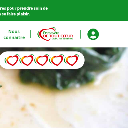
res pour prendre soin de
se faire plaisir.
Nous
connaitre
Primevère soutient Agir pour le Cœur des Femmes