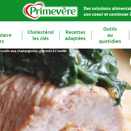
Des solutions alimentai
son coeur et continuer à 
Outils
Cholestérol
Recettes
laire
au
les clés
adaptées
ers
quotidien
roulée aux champignons, gratinée à l’oseille