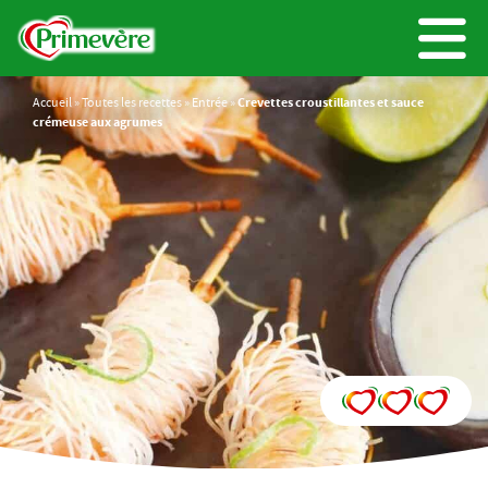
Accueil
»
Toutes les recettes
»
Entrée
»
Crevettes croustillantes et sauce
crémeuse aux agrumes