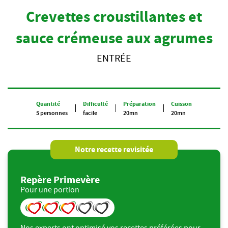
Crevettes croustillantes et
sauce crémeuse aux agrumes
ENTRÉE
Quantité
Difficulté
Préparation
Cuisson
5 personnes
facile
20mn
20mn
Notre recette revisitée
Repère Primevère
Pour une portion
Nos experts ont optimisé vos recettes préférées pour