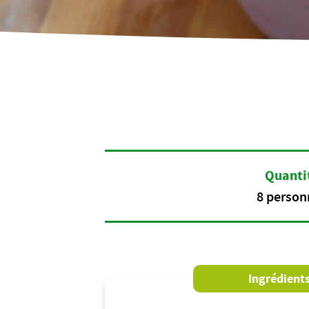
Quanti
8 person
Ingrédient