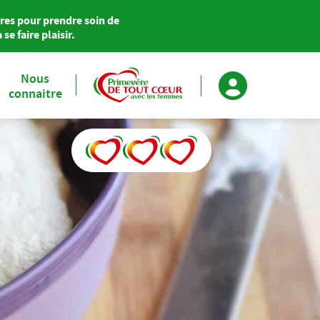
res pour prendre soin de
se faire plaisir.
Nous
connaitre
Primevère soutient Agir pour le Cœur des Femmes