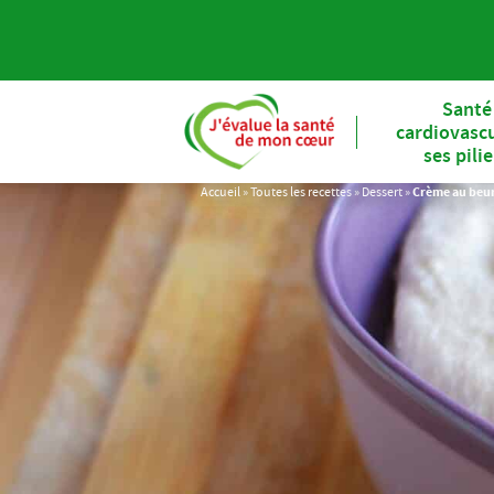
Santé
cardiovascu
ses pili
Accueil
»
Toutes les recettes
»
Dessert
»
Crème au beur