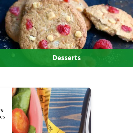
Desserts
re
les