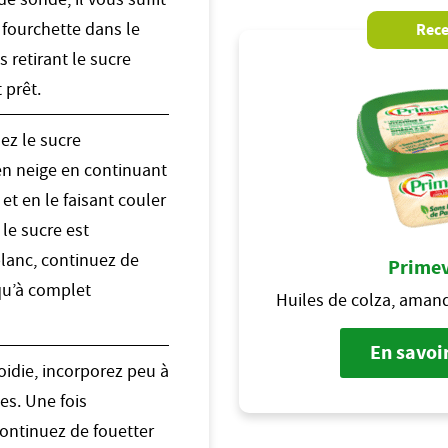
 fourchette dans le
Rece
es retirant le sucre
t prêt.
sez le sucre
en neige en continuant
 et en le faisant couler
 le sucre est
lanc, continuez de
Primev
qu’à complet
Huiles de colza, amand
En savoir
oidie, incorporez peu à
es. Une fois
ontinuez de fouetter