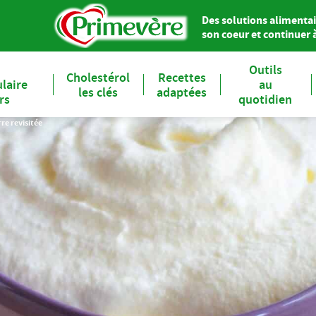
Des solutions alimentai
son coeur et continuer à 
Outils
Cholestérol
Recettes
laire
au
les clés
adaptées
ers
quotidien
re revisitée