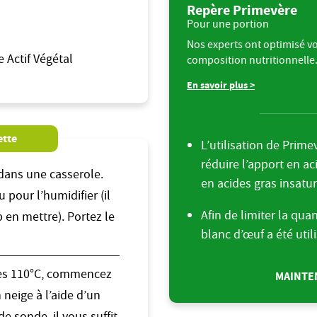
Repère Primevère
Pour une portion
Nos experts ont optimisé vo
 Actif Végétal
composition nutritionnelle
En savoir plus >
ette
L’utilisation de Prim
réduire l’apport en ac
dans une casserole.
en acides gras insatur
 pour l’humidifier (il
Afin de limiter la qua
p en mettre). Portez le
blanc d’œuf a été util
les 110°C, commencez
MAINTEN
 neige à l’aide d’un
de sonde, il vous suffit