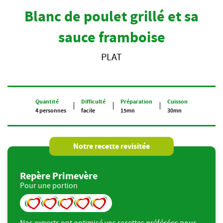
Blanc de poulet grillé et sa
sauce framboise
PLAT
Quantité
Difficulté
Préparation
Cuisson
4 personnes
facile
15mn
30mn
Notre recette revisitée
Repère Primevère
Pour une portion
Nos experts ont optimisé vos recettes préférées pour