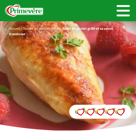
Accueil
»
Toutes les recettes
»
Plat
»
Blanc de poulet grillé et sa sauce
framboise